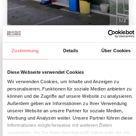
1
/
2
Zustimmung
Details
Über Cookies
INFORMATIONEN ANFORDERN
Diese Webseite verwendet Cookies
Wir verwenden Cookies, um Inhalte und Anzeigen zu
personalisieren, Funktionen für soziale Medien anbieten zu
BLEIBEN SIE IN
können und die Zugriffe auf unsere Website zu analysieren.
KONTAKT
Außerdem geben wir Informationen zu Ihrer Verwendung
unserer Website an unsere Partner für soziale Medien,
Werbung und Analysen weiter. Unsere Partner führen diese
Abonnieren Sie den Newsletter der Belluneser
Informationen möglicherweise mit weiteren Daten
Dolomiten!
zusammen, die Sie ihnen bereitgestellt haben oder die sie