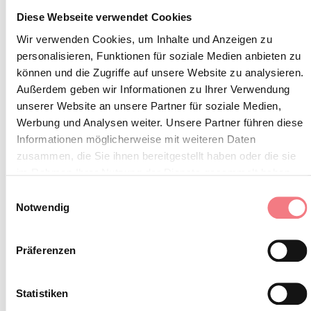
sondern in den dafür vorgesehenen
Diese Webseite verwendet Cookies
Behältern entsorgen (auch
Wir verwenden Cookies, um Inhalte und Anzeigen zu
personalisieren, Funktionen für soziale Medien anbieten zu
Zigarettenstummel, Taschentücher,
können und die Zugriffe auf unsere Website zu analysieren.
Masken und biogefährlichen Abfall)
Außerdem geben wir Informationen zu Ihrer Verwendung
Personen unter 18 Jahren müssen in
unserer Website an unsere Partner für soziale Medien,
Begleitung sein
Werbung und Analysen weiter. Unsere Partner führen diese
Informationen möglicherweise mit weiteren Daten
Hunde müssen an der Leine
zusammen, die Sie ihnen bereitgestellt haben oder die sie
gehalten und ihre Exkremente
im Rahmen Ihrer Nutzung der Dienste gesammelt haben.
eingesammelt werden
Einwilligungsauswahl
Notwendig
Den Weg nicht verlassen
Die heimische Fauna nicht stören
Präferenzen
Es wird empfohlen, sich über die
Website der
ARPAV
über mögliche
Statistiken
Störungen vor Beginn der Wanderung