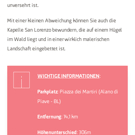
unversehrt ist.
Mit einer kleinen Abweichung können Sie auch die
Kapelle San Lorenzo bewundern, die auf einem Hügel
im Wald liegt und in einer wirklich malerischen
Landschaft eingebettet ist.
:
WICHTIGE INFORMATIONEN
: Piazza dei Martiri (Alano di
Parkplatz
Piave - BL)
: 14,1 km
Entfernung
: 306m
Höhenunterschied