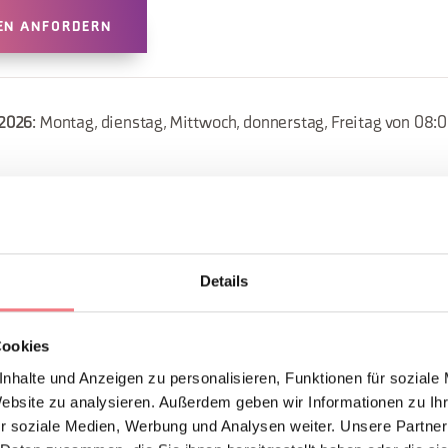
EN ANFORDERN
 2026
: Montag, dienstag, Mittwoch, donnerstag, Freitag von 08:00
ber 2026
: Montag, dienstag, Mittwoch, donnerstag, Freitag von 0
:00
: samstag von 08:00 bis 13:00
r 2026
: Montag, dienstag, Mittwoch, donnerstag, Freitag von 08:0
Details
r 2026
: Montag, dienstag, Mittwoch, donnerstag, Freitag von 08:
Cookies
:00
nhalte und Anzeigen zu personalisieren, Funktionen für soziale
Website zu analysieren. Außerdem geben wir Informationen zu I
026
: samstag von 08:00 bis 13:00
r soziale Medien, Werbung und Analysen weiter. Unsere Partner
026
: samstag von 08:00 bis 13:00