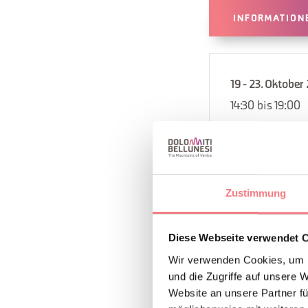
INFORMATION
19 - 23. Oktober
14:30 bis 19:00
21 - 25. Septem
von 14:30 bis 19
8. August 2026
26 - 30. Oktobe
Zustimmung
14:30 bis 19:00
9 - 13. Novembe
Diese Webseite verwendet 
von 14:30 bis 19
Wir verwenden Cookies, um I
und die Zugriffe auf unsere 
5. September 2
Website an unsere Partner fü
12. Dezember 2