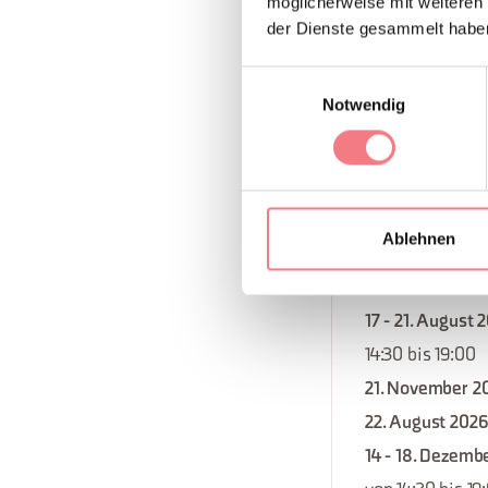
möglicherweise mit weiteren
28. September -
der Dienste gesammelt habe
bis 13:30, von 14
Einwilligungsauswahl
26. Dezember 2
Notwendig
10. Oktober 202
14. November 2
12. September 
5. Dezember 20
Ablehnen
16 - 20. Novemb
von 14:30 bis 19
17 - 21. August 
14:30 bis 19:00
21. November 2
22. August 2026
14 - 18. Dezemb