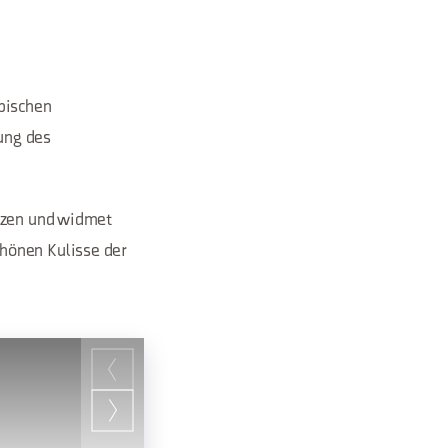
ypischen
ung des
anzen und widmet
hönen Kulisse der