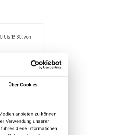
 bis 13:30, von
8:00 bis 13:30,
0 bis 13:30, von
Über Cookies
00 bis 13:30,
 Medien anbieten zu können
hrer Verwendung unserer
 führen diese Informationen