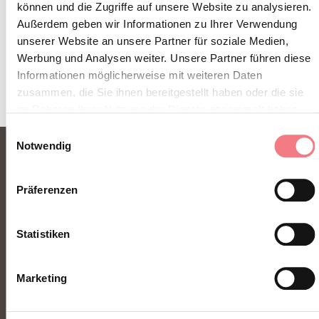
ZUM NEWSLETTER ANMELDEN
können und die Zugriffe auf unsere Website zu analysieren.
Außerdem geben wir Informationen zu Ihrer Verwendung
unserer Website an unsere Partner für soziale Medien,
Werbung und Analysen weiter. Unsere Partner führen diese
Informationen möglicherweise mit weiteren Daten
zusammen, die Sie ihnen bereitgestellt haben oder die sie
im Rahmen Ihrer Nutzung der Dienste gesammelt haben.
Einwilligungsauswahl
Notwendig
Präferenzen
Statistiken
FONDAZIONE DMO DOLOMITI BELLUNESI
Marketing
Piazza Santo Stefano 15/17