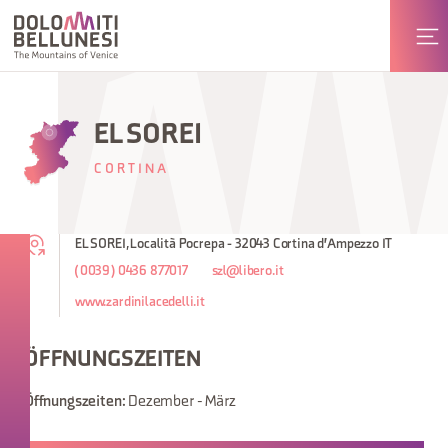
EL SOREI
CORTINA
EL SOREI, Località Pocrepa - 32043 Cortina d'Ampezzo IT
(0039) 0436 877017
szl@libero.it
www.zardinilacedelli.it
ÖFFNUNGSZEITEN
Dezember - März
Öffnungszeiten: