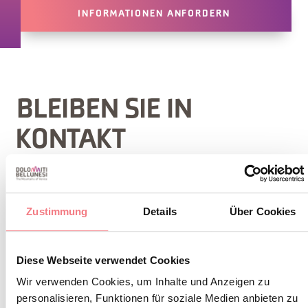
INFORMATIONEN ANFORDERN
BLEIBEN SIE IN
KONTAKT
Abonnieren Sie den Newsletter der Belluneser
Dolomiten!
Zustimmung
Details
Über Cookies
Sie erhalten Nachrichten, Informationen,
Reiserouten, Ideen und Tipps für Ihren Urlaub
Diese Webseite verwendet Cookies
zu jeder Jahreszeit.
Wir verwenden Cookies, um Inhalte und Anzeigen zu
personalisieren, Funktionen für soziale Medien anbieten zu