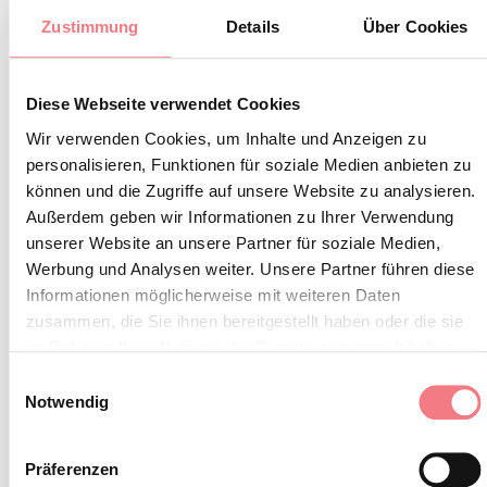
BLEIBEN SIE IN
Zustimmung
Details
Über Cookies
KONTAKT
Diese Webseite verwendet Cookies
Abonnieren Sie den Newsletter der Belluneser
Wir verwenden Cookies, um Inhalte und Anzeigen zu
personalisieren, Funktionen für soziale Medien anbieten zu
Dolomiten!
können und die Zugriffe auf unsere Website zu analysieren.
Sie erhalten Nachrichten, Informationen,
Außerdem geben wir Informationen zu Ihrer Verwendung
Reiserouten, Ideen und Tipps für Ihren Urlaub
unserer Website an unsere Partner für soziale Medien,
Werbung und Analysen weiter. Unsere Partner führen diese
zu jeder Jahreszeit.
Informationen möglicherweise mit weiteren Daten
zusammen, die Sie ihnen bereitgestellt haben oder die sie
im Rahmen Ihrer Nutzung der Dienste gesammelt haben.
ZUM NEWSLETTER ANMELDEN
Einwilligungsauswahl
Notwendig
Präferenzen