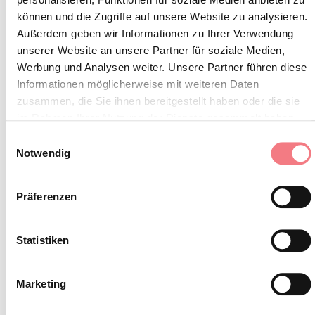
Umgebung, die Respekt erfordert:
können und die Zugriffe auf unsere Website zu analysieren.
Außerdem geben wir Informationen zu Ihrer Verwendung
unserer Website an unsere Partner für soziale Medien,
Verbot von Blumenpflücken
Werbung und Analysen weiter. Unsere Partner führen diese
Schwimmen verboten
Informationen möglicherweise mit weiteren Daten
Keine Lärmbelästigung
zusammen, die Sie ihnen bereitgestellt haben oder die sie
Feuerentzünden verboten
im Rahmen Ihrer Nutzung der Dienste gesammelt haben.
Keinen Müll herumliegen lassen,
Einwilligungsauswahl
Notwendig
sondern in die vorgesehenen
Behälter werfen (auch
Präferenzen
Zigarettenkippen, Taschentücher,
Masken und Biomüll)
Statistiken
Begleitung für Minderjährige
erforderlich
Marketing
Hunde müssen an der Leine
gehalten und ihre