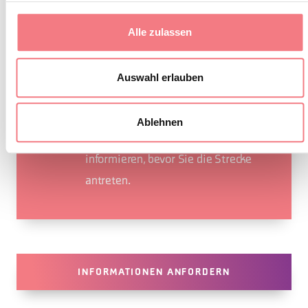
Hinterlassenschaften
Alle zulassen
eingesammelt werden
Den Weg nicht verlassen
Auswahl erlauben
Die lokale Tierwelt nicht stören
Es wird empfohlen, sich über mögliche
Ablehnen
Störungen auf der
ARPAV
Website zu
informieren, bevor Sie die Strecke
antreten.
INFORMATIONEN ANFORDERN