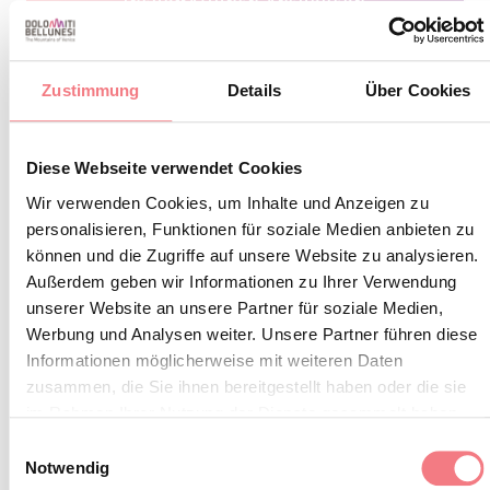
INFORMATIONEN ANFORDERN
Zustimmung
Details
Über Cookies
BLEIBEN SIE IN
Diese Webseite verwendet Cookies
KONTAKT
Wir verwenden Cookies, um Inhalte und Anzeigen zu
personalisieren, Funktionen für soziale Medien anbieten zu
können und die Zugriffe auf unsere Website zu analysieren.
Abonnieren Sie den Newsletter der Belluneser
Außerdem geben wir Informationen zu Ihrer Verwendung
Dolomiten!
unserer Website an unsere Partner für soziale Medien,
Sie erhalten Nachrichten, Informationen,
Werbung und Analysen weiter. Unsere Partner führen diese
Informationen möglicherweise mit weiteren Daten
Reiserouten, Ideen und Tipps für Ihren Urlaub
zusammen, die Sie ihnen bereitgestellt haben oder die sie
zu jeder Jahreszeit.
im Rahmen Ihrer Nutzung der Dienste gesammelt haben.
Einwilligungsauswahl
Notwendig
ZUM NEWSLETTER ANMELDEN