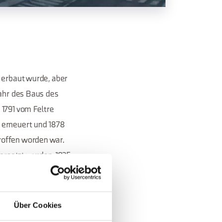
 erbaut wurde, aber
Jahr des Baus des
 1791 vom Feltre
 erneuert und 1878
roffen worden war.
 ersetzt wurden. 1935
es Glockenturms
Über Cookies
, zurück.