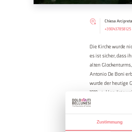
Chiesa Arcipreta
+390437858125
Die Kirche wurde ni
es ist sicher, dass 
alten Glockenturms,
Antonio De Boni erb
wurde der heutige G
1918 stahlen österre
wurde der Boden ern
rekonstruiert.
Zustimmung
Die Tradition führt