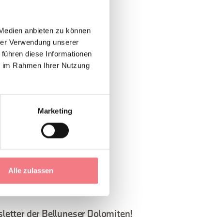
alten Basilika aus
t war, wo sich heute
 Medien anbieten zu können
hrer Verwendung unserer
 führen diese Informationen
ie im Rahmen Ihrer Nutzung
nziskus" von
 finden.
Marketing
Alle zulassen
letter der Belluneser Dolomiten!