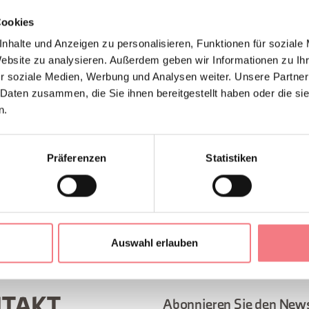
rreste der Mutterkirche aus dem 5.-6. Jahrhundert und die der 
Cookies
en, die drei Schiffe hatte und der Altar nach Osten ausgerichte
nhalte und Anzeigen zu personalisieren, Funktionen für soziale
Website zu analysieren. Außerdem geben wir Informationen zu I
t.
r soziale Medien, Werbung und Analysen weiter. Unsere Partner
 Daten zusammen, die Sie ihnen bereitgestellt haben oder die s
 die "Madonna" von Francesco Frigimelico, einen "Heiligen Fra
n.
ine Statue der "Schmerzhaften" von Valentino Panciera Besarel
Präferenzen
Statistiken
EN ANFORDERN
Auswahl erlauben
Abonnieren Sie den News