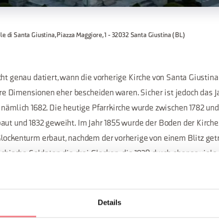
le di Santa Giustina, Piazza Maggiore, 1 - 32032 Santa Giustina (BL)
cht genau datiert, wann die vorherige Kirche von Santa Giustina
ihre Dimensionen eher bescheiden waren. Sicher ist jedoch das 
 nämlich 1682. Die heutige Pfarrkirche wurde zwischen 1782 und
aut und 1832 geweiht. Im Jahr 1855 wurde der Boden der Kirche
lockenturm erbaut, nachdem der vorherige von einem Blitz get
ichische Soldaten die drei Glocken, die 1920 durch ebenso viele
eut erneuert und schließlich wurde im Jahr 2000 die Spitze d
Details
 ihre Gründung auf San Prosdocimo, den ersten Bischof von Padua