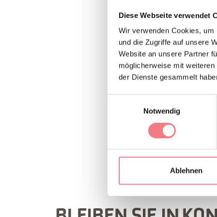
1998 wurden die Übe
Diese Webseite verwendet 
dem Jahr 1150 gefund
Wir verwenden Cookies, um I
und die Zugriffe auf unsere 
der Eingang befinde
Website an unsere Partner fü
möglicherweise mit weiteren
Im Inneren kann man
der Dienste gesammelt habe
Antonio Crico und e
Einwilligungsauswahl
Notwendig
INFORMATION
Ablehnen