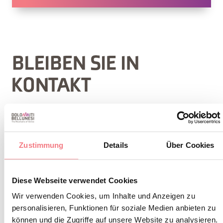
BLEIBEN SIE IN
KONTAKT
Abonnieren Sie den Newsletter der Belluneser
Dolomiten!
Sie erhalten Nachrichten, Informationen,
Zustimmung
Details
Über Cookies
Reiserouten, Ideen und Tipps für Ihren Urlaub
zu jeder Jahreszeit.
Diese Webseite verwendet Cookies
Wir verwenden Cookies, um Inhalte und Anzeigen zu
personalisieren, Funktionen für soziale Medien anbieten zu
ZUM NEWSLETTER ANMELDEN
können und die Zugriffe auf unsere Website zu analysieren.