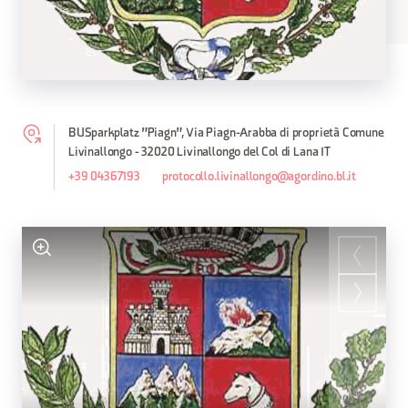
BUSparkplatz "Piagn", Via Piagn-Arabba di proprietà Comune
Livinallongo - 32020 Livinallongo del Col di Lana IT
+39 04367193
protocollo.livinallongo@agordino.bl.it