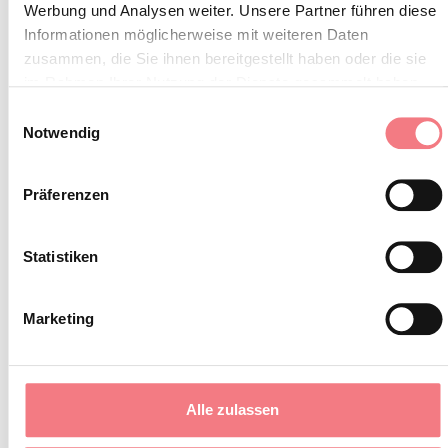
Werbung und Analysen weiter. Unsere Partner führen diese
KONTAKT
Informationen möglicherweise mit weiteren Daten
zusammen, die Sie ihnen bereitgestellt haben oder die sie
Abonnieren Sie den Newsletter der Belluneser
im Rahmen Ihrer Nutzung der Dienste gesammelt haben.
Einwilligungsauswahl
Dolomiten!
Notwendig
Sie erhalten Nachrichten, Informationen,
Reiserouten, Ideen und Tipps für Ihren Urlaub
Präferenzen
zu jeder Jahreszeit.
Statistiken
ZUM NEWSLETTER ANMELDEN
Marketing
Alle zulassen