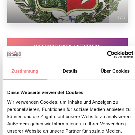
1
/
5
INFORMATIONEN ANFORDERN
Zustimmung
Details
Über Cookies
1. Januar 2025 - 31. Dezember 2030
: täglich von
00:00 bis 23:59
Diese Webseite verwendet Cookies
Wir verwenden Cookies, um Inhalte und Anzeigen zu
personalisieren, Funktionen für soziale Medien anbieten zu
können und die Zugriffe auf unsere Website zu analysieren.
Außerdem geben wir Informationen zu Ihrer Verwendung
BLEIBEN SIE IN
unserer Website an unsere Partner für soziale Medien,