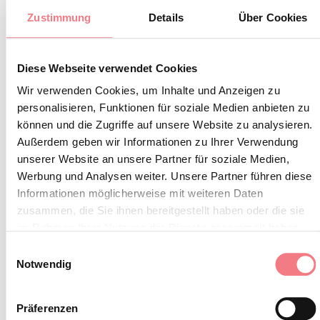
BLEIBEN SIE IN
Zustimmung
Details
Über Cookies
KONTAKT
Diese Webseite verwendet Cookies
Abonnieren Sie den Newsletter der Belluneser
Wir verwenden Cookies, um Inhalte und Anzeigen zu
personalisieren, Funktionen für soziale Medien anbieten zu
Dolomiten!
können und die Zugriffe auf unsere Website zu analysieren.
Sie erhalten Nachrichten, Informationen,
Außerdem geben wir Informationen zu Ihrer Verwendung
Reiserouten, Ideen und Tipps für Ihren Urlaub
unserer Website an unsere Partner für soziale Medien,
Werbung und Analysen weiter. Unsere Partner führen diese
zu jeder Jahreszeit.
Informationen möglicherweise mit weiteren Daten
zusammen, die Sie ihnen bereitgestellt haben oder die sie
im Rahmen Ihrer Nutzung der Dienste gesammelt haben.
ZUM NEWSLETTER ANMELDEN
Einwilligungsauswahl
Notwendig
Präferenzen