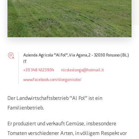
Azienda Agricola "Al Fol", Via Agana, 2 - 32030 Fonzaso (BL)
IT
+39 348 4323904
nicoleslongo@hotmail.it
www.facebook.com/slongonicole/
Der Landwirtschaftsbetrieb "Al Fol" ist ein
Familienbetrieb.
Er produziert und verkauft Gemüse, insbesondere
Tomaten verschiedener Arten, in völligem Respekt vor