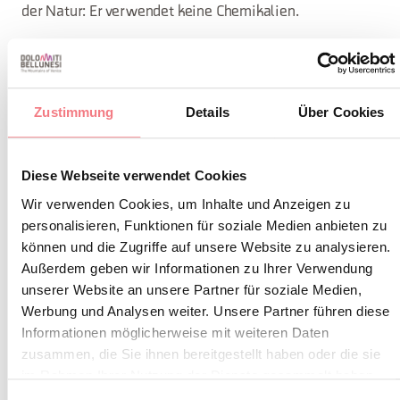
der Natur: Er verwendet keine Chemikalien.
INFORMATIONEN ANFORDERN
Zustimmung
Details
Über Cookies
Diese Webseite verwendet Cookies
BLEIBEN SIE IN
Wir verwenden Cookies, um Inhalte und Anzeigen zu
personalisieren, Funktionen für soziale Medien anbieten zu
KONTAKT
können und die Zugriffe auf unsere Website zu analysieren.
Außerdem geben wir Informationen zu Ihrer Verwendung
Abonnieren Sie den Newsletter der Belluneser
unserer Website an unsere Partner für soziale Medien,
Werbung und Analysen weiter. Unsere Partner führen diese
Dolomiten!
Informationen möglicherweise mit weiteren Daten
Sie erhalten Nachrichten, Informationen,
zusammen, die Sie ihnen bereitgestellt haben oder die sie
Reiserouten, Ideen und Tipps für Ihren Urlaub
im Rahmen Ihrer Nutzung der Dienste gesammelt haben.