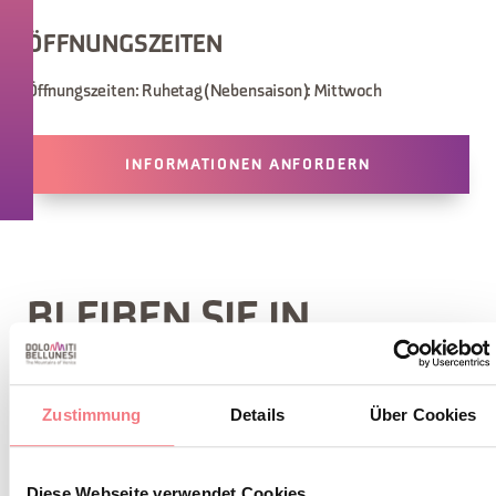
ÖFFNUNGSZEITEN
Öffnungszeiten:
Ruhetag (Nebensaison):
Mittwoch
INFORMATIONEN ANFORDERN
BLEIBEN SIE IN
KONTAKT
Zustimmung
Details
Über Cookies
Abonnieren Sie den Newsletter der Belluneser
Dolomiten!
Diese Webseite verwendet Cookies
Sie erhalten Nachrichten, Informationen,