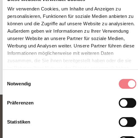
Wir verwenden Cookies, um Inhalte und Anzeigen zu
Reiserouten, Ideen und Tipps für Ihren Urlaub
personalisieren, Funktionen für soziale Medien anbieten zu
zu jeder Jahreszeit.
können und die Zugriffe auf unsere Website zu analysieren.
Außerdem geben wir Informationen zu Ihrer Verwendung
unserer Website an unsere Partner für soziale Medien,
ZUM NEWSLETTER ANMELDEN
Werbung und Analysen weiter. Unsere Partner führen diese
Informationen möglicherweise mit weiteren Daten
zusammen, die Sie ihnen bereitgestellt haben oder die sie
im Rahmen Ihrer Nutzung der Dienste gesammelt haben.
Einwilligungsauswahl
Notwendig
Präferenzen
Statistiken