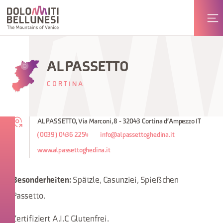
AL PASSETTO
CORTINA
AL PASSETTO, Via Marconi, 8 - 32043 Cortina d'Ampezzo IT
(0039) 0436 2254
info@alpassettoghedina.it
www.alpassettoghedina.it
Spätzle, Casunziei, Spießchen
Besonderheiten:
Passetto.
Zertifiziert A.I.C Glutenfrei.