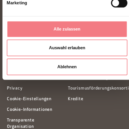
Marketing
FONDAZIONE DMO DOLOMITI BELLUNESI
Alle zulassen
Piazza Santo Stefano 15/17
32100 Belluno - Italia
Auswahl erlauben
segreteria@dmodolomiti.it
Ablehnen
Newsletter
Informationsanfrage
Privacy
Tourismusförderungskonsort
Cookie-Einstellungen
Kredite
Cookie-Informationen
Transparente
Organisation