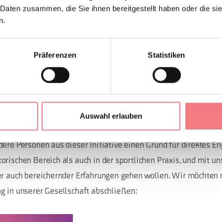
agen und Vorschläge von Praktikern anderer Disziplinen. So en
 Daten zusammen, die Sie ihnen bereitgestellt haben oder die s
ruppe, die überwiegend aus Erwachsenen besteht, die Wander
n.
 zu bleiben und Krankheiten (Fettleibigkeit, Diabetes usw.) vo
ntakten sowie zur Erschließung der Vorzüge der Region. Ziel is
Präferenzen
Statistiken
ildendes Mittel für die Jugendlichen stabiler und systematische
Disziplinen zu entwickeln, neue Jugendliche und andere Freiwill
Fonzaso und den Nachbarorten einzubinden.
Auswahl erlauben
GELEGENHEIT SEIN.
dere Personen aus dieser Initiative einen Grund für direktes E
orischen Bereich als auch in der sportlichen Praxis, und mit u
er auch bereichernder Erfahrungen gehen wollen. Wir möchten
g in unserer Gesellschaft abschließen: