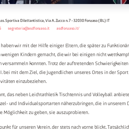
s. Sportiva Dilettantistica, Via A. Zucco n. 7 - 32030 Fonzaso (BL) IT
5
segreteria@asdfonzaso.it
asdfonzaso.it/
 haben wir mit der Hilfe einiger Eltern, die später zu Funktionä
 wenigen Kindern gemacht, die wir bei einigen nicht wettkampf
 versammeln konnten. Trotz der auftretenden Schwierigkeiten 
. bei mit dem Ziel, die Jugendlichen unseres Ortes in der Spo
ivitäten einzubeziehen.
t, das neben Leichtathletik Tischtennis und Volleyball anbiete
nzel- und Individualsportarten näherzubringen, die in unserem 
ie Möglichkeit zu geben, sie auszuprobieren.
nkt für unseren Verein, der stets nach vorne blickt. Tatsächlic