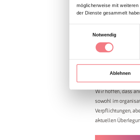
Anbetracht der Anfr
möglicherweise mit weiteren
Walking, eine Gehg
der Dienste gesammelt habe
unternehmen, um fit
Einwilligungsauswahl
zudem zu sozialen Ko
Notwendig
Betätigung als ein b
der Aussicht, neue 
Gegebenheiten aus 
Ablehnen
WIR WOLLEN IHRE 
Wir hoffen, dass an
sowohl im organisat
Verpflichtungen, ab
aktuellen Überlegun