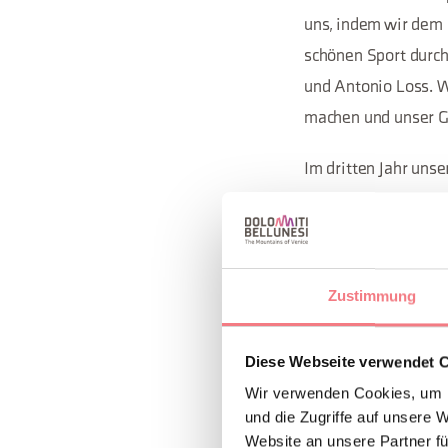
uns, indem wir dem 
schönen Sport durch
und Antonio Loss. W
machen und unser Ge
Im dritten Jahr unse
bildet eine Gruppe, 
regionalen Meisters
Reise mit 6 Athlet
organisiert, gefolgt
Zustimmung
Auch Volleyball, mi
Diese Webseite verwendet 
Vereins und nimmt a
Wir verwenden Cookies, um I
und die Zugriffe auf unsere 
Im Laufe der Jahre 
Website an unsere Partner fü