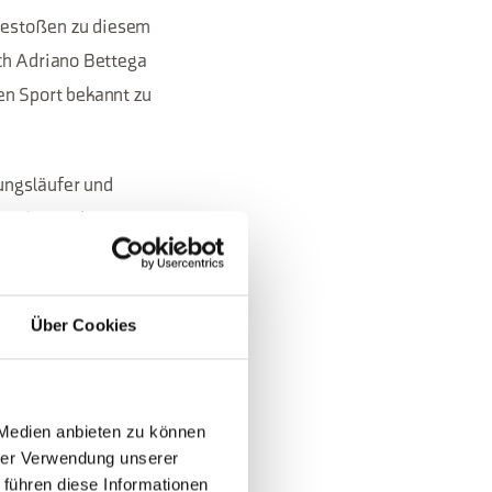
angestoßen zu diesem
rch Adriano Bettega
en Sport bekannt zu
rungsläufer und
ionalen und
nimmt und eine
heim 2010
Über Cookies
d Teil unseres
 Medien anbieten zu können
hrer Verwendung unserer
ubauen, auch in
 führen diese Informationen