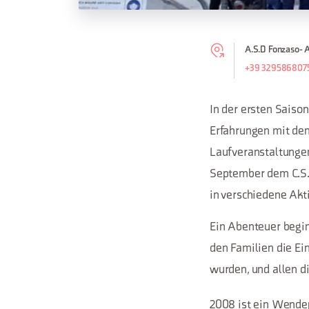
A.S.D Fonzaso- As
+39 329586807
In der ersten Saison
Erfahrungen mit den
Laufveranstaltungen
September dem C.S.I
in verschiedene Akt
Ein Abenteuer beginn
den Familien die Ei
wurden, und allen d
2008 ist ein Wendepu