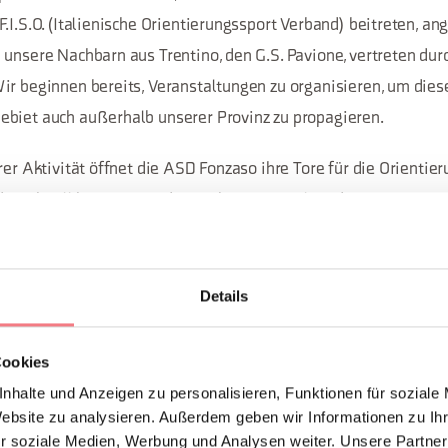
F.I.S.O. (Italienische Orientierungssport Verband) beitreten, 
 unsere Nachbarn aus Trentino, den G.S. Pavione, vertreten du
ir beginnen bereits, Veranstaltungen zu organisieren, um dies
biet auch außerhalb unserer Provinz zu propagieren.
rer Aktivität öffnet die ASD Fonzaso ihre Tore für die Orientie
die schnell hervorragende Ergebnisse erzielt, indem sie an nat
chaften sowie am Meeting in Venedig mit vielen Athleten teil
en zum Tour WOC der Weltmeisterschaft in Norwegen in Trond
 von der Schweiz und Kroatien.
Details
t einer Gruppe von mädchensportbegeisterten Spielerinnen, wir
Cookies
n der gemischten Provinzmeisterschaft Oscar Volley teil.
nhalte und Anzeigen zu personalisieren, Funktionen für soziale
Website zu analysieren. Außerdem geben wir Informationen zu I
denkt die A.S.D. Fonzaso darüber nach, ihr Angebot weiter ausz
r soziale Medien, Werbung und Analysen weiter. Unsere Partner