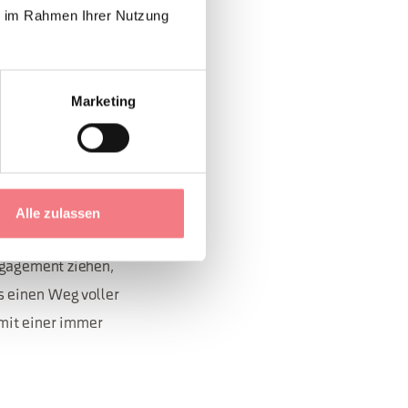
tsteht das Nordic
ie im Rahmen Ihrer Nutzung
ungen zu
rzubeugen und
t es, die sportliche
Marketing
r zu gestalten, mit
ige sowie die
Alle zulassen
ngagement ziehen,
ns einen Weg voller
 mit einer immer