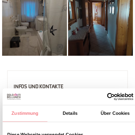
INFOS UND KONTAKTE
ZAMBELLI SOPALU' TOMASINA
+39 3494386705
Zustimmung
Details
Über Cookies
+39 3494386705
primo.gat@libero.it
Diese Webseite verwendet Cookies