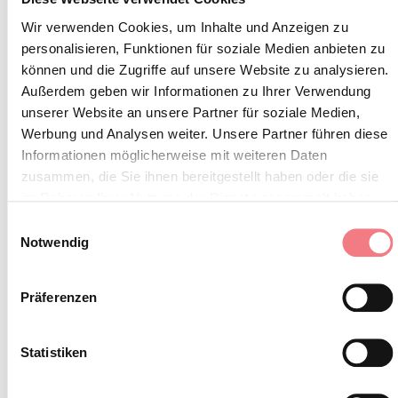
https://bookingvalcomelico.it/appartamenti-
case/#/alloggi
Wir verwenden Cookies, um Inhalte und Anzeigen zu
personalisieren, Funktionen für soziale Medien anbieten zu
BUCHEN
können und die Zugriffe auf unsere Website zu analysieren.
Außerdem geben wir Informationen zu Ihrer Verwendung
unserer Website an unsere Partner für soziale Medien,
INFORMATIONEN ANFORDERN
Werbung und Analysen weiter. Unsere Partner führen diese
Informationen möglicherweise mit weiteren Daten
zusammen, die Sie ihnen bereitgestellt haben oder die sie
im Rahmen Ihrer Nutzung der Dienste gesammelt haben.
Ferienwohnung im zweiten Stock besteht aus Küche,
Einwilligungsauswahl
Notwendig
coggiorno, ein Schlafzimmer mit Doppelbett, ein
Schlafzimmer mit 3 Einzelbetten und ein Badezimmer
Präferenzen
mit Fenster.
Statistiken