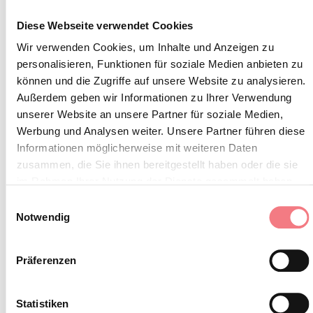
INFORMATIONEN ANFORDERN
Diese Webseite verwendet Cookies
Wir verwenden Cookies, um Inhalte und Anzeigen zu
personalisieren, Funktionen für soziale Medien anbieten zu
können und die Zugriffe auf unsere Website zu analysieren.
Erdgeschosswohnung, im Zentrum des Dorfes, nur
Außerdem geben wir Informationen zu Ihrer Verwendung
wenige Schritte vom Zentrum entfernt
unserer Website an unsere Partner für soziale Medien,
Werbung und Analysen weiter. Unsere Partner führen diese
Drei Schlafzimmer.
Informationen möglicherweise mit weiteren Daten
zusammen, die Sie ihnen bereitgestellt haben oder die sie
Mindestens 7 Nächte Aufenthalt.
im Rahmen Ihrer Nutzung der Dienste gesammelt haben.
Einwilligungsauswahl
Notwendig
Preis inklusive Nebenkosten, Parkplatz und
Endreinigung.
Präferenzen
Haustiere erlaubt
Statistiken