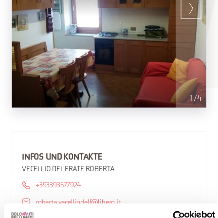
1
/
4
INFOS UND KONTAKTE
VECELLIO DEL FRATE ROBERTA
+393393577924
roberta.vecelliodelf@libero.it