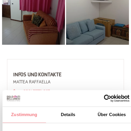
INFOS UND KONTAKTE
MATTEA RAFFAELLA
+39 3475754987
mattearaffaella@gmail.com
https://bookingvalcomelico.it/appartamenti-
Zustimmung
Details
Über Cookies
case/#/
So erreichen Sie uns