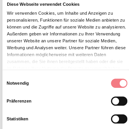
Diese Webseite verwendet Cookies
BUCHEN
Wir verwenden Cookies, um Inhalte und Anzeigen zu
personalisieren, Funktionen für soziale Medien anbieten zu
können und die Zugriffe auf unsere Website zu analysieren.
INFORMATIONEN ANFORDERN
Außerdem geben wir Informationen zu Ihrer Verwendung
unserer Website an unsere Partner für soziale Medien,
Werbung und Analysen weiter. Unsere Partner führen diese
Informationen möglicherweise mit weiteren Daten
zusammen, die Sie ihnen bereitgestellt haben oder die sie
Apartment in den Belluneser Dolomiten, im ersten
im Rahmen Ihrer Nutzung der Dienste gesammelt haben.
Stock gelegen, in einer ruhigen und panoramischen
Einwilligungsauswahl
Gegend nur wenige Schritte vom Zentrum entfernt,
Notwendig
bestehend aus Küche, Schlafzimmer mit Doppelbett,
einem Doppelzimmer, einem Badezimmer mit Dusche
Präferenzen
und einem zusätzlichen WC.
Statistiken