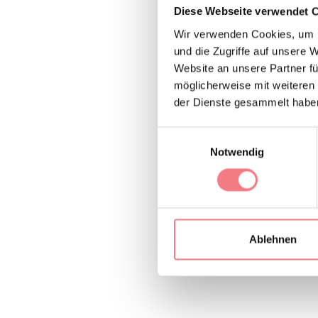
Diese Webseite verwendet 
Wir verwenden Cookies, um I
und die Zugriffe auf unsere 
Website an unsere Partner fü
Apartment im erste
möglicherweise mit weiteren
ein Zweibettzimmer
der Dienste gesammelt habe
einen privaten Parkp
Einwilligungsauswahl
Notwendig
Locazione turistic
Ablehnen