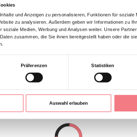
Cookies
nhalte und Anzeigen zu personalisieren, Funktionen für soziale
Website zu analysieren. Außerdem geben wir Informationen zu I
r soziale Medien, Werbung und Analysen weiter. Unsere Partner
n Stock besteht aus Küche mit Geschirrspüler, Wohnzimmer, 2
 Daten zusammen, die Sie ihnen bereitgestellt haben oder die s
, 1 Badezimmer mit Dusche, 1 Badezimmer mit Badewanne mit 
n.
latz.
Präferenzen
Statistiken
a M0250150637
Auswahl erlauben