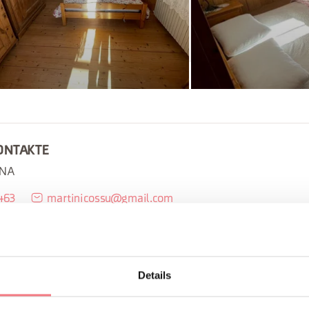
ONTAKTE
ANA
463
martinicossu@gmail.com
alcomelicodolomiti.it
So erreichen Sie uns
UCHEN
Details
IONEN ANFORDERN