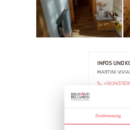
INFOS UND K
MARTINI VIVI
+39 3407103
http://www.v
B
Zustimmung
INFORMAT