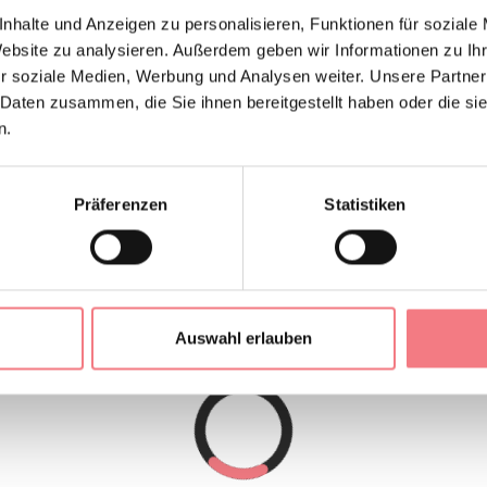
nhalte und Anzeigen zu personalisieren, Funktionen für soziale
al Lago” befindet sich am Anfang des Dorfes Auronzo di Cador
Website zu analysieren. Außerdem geben wir Informationen zu I
vom Zentrum mit verschiedenen Geschäften entfernt. Die Wohnu
r soziale Medien, Werbung und Analysen weiter. Unsere Partner
eblick und besteht aus 1 Schlafzimmer mit Doppelbett, 1 Schlaf
 Daten zusammen, die Sie ihnen bereitgestellt haben oder die s
n.
nsgesamt 4 Schlafplätze, Wohnzimmer mit Fernsehen, Kochnisc
Duschkabine. Die Wohnung verfügt über einen bequemen Balk
 dem Gebäude und 1 Stellplatz in der Garage.
Präferenzen
Statistiken
Auswahl erlauben