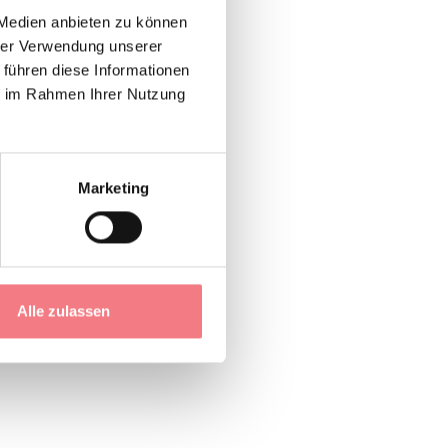
 Medien anbieten zu können
e in der Ortschaft
hrer Verwendung unserer
ng befindet sich im
 führen diese Informationen
zimmer mit 2
ie im Rahmen Ihrer Nutzung
he, Badezimmer mit
on mit Seeblick,
Marketing
Alle zulassen