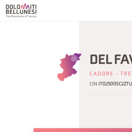
DEL F
CADORE - TRE
CIN
IT025005C2ZT