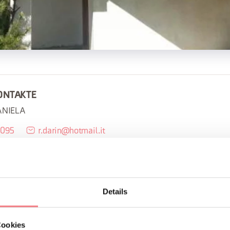
ONTAKTE
ANIELA
0095
r.darin@hotmail.it
UCHEN
IONEN ANFORDERN
Details
Cookies