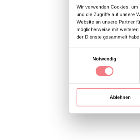
Wir verwenden Cookies, um I
Das Apartmenthaus “
und die Zugriffe auf unsere 
Villapiccola, 50 m 
Website an unsere Partner fü
ersten Stock mit Se
möglicherweise mit weiteren
der Dienste gesammelt habe
Einzelbetten für i
Waschmaschine und 
Einwilligungsauswahl
einen Parkplatz vor
Notwendig
Ablehnen