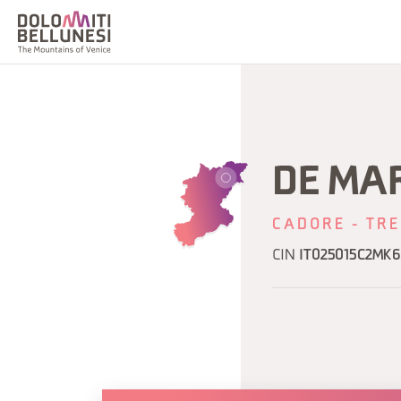
DE MA
CADORE - TRE
CIN
IT025015C2MK