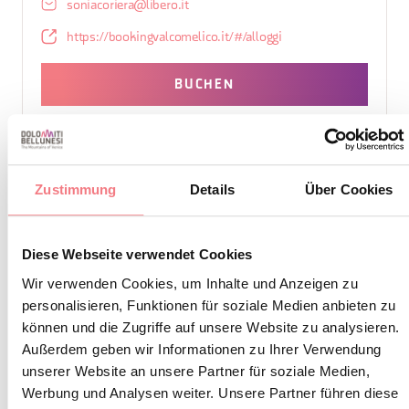
soniacoriera@libero.it
https://bookingvalcomelico.it/#/alloggi
BUCHEN
INFORMATIONEN ANFORDERN
Zustimmung
Details
Über Cookies
Helle Wohnung mit Blick auf die Dolomiten, gerade
Diese Webseite verwendet Cookies
renoviert, im Erdgeschoss gelegen, ausgestattet mit
Wir verwenden Cookies, um Inhalte und Anzeigen zu
einer großen Wohnküche, einem Schlafzimmer mit
personalisieren, Funktionen für soziale Medien anbieten zu
können und die Zugriffe auf unsere Website zu analysieren.
Doppelbett, einem Zimmer mit Etagenbett und einem
Außerdem geben wir Informationen zu Ihrer Verwendung
Badezimmer.
unserer Website an unsere Partner für soziale Medien,
Werbung und Analysen weiter. Unsere Partner führen diese