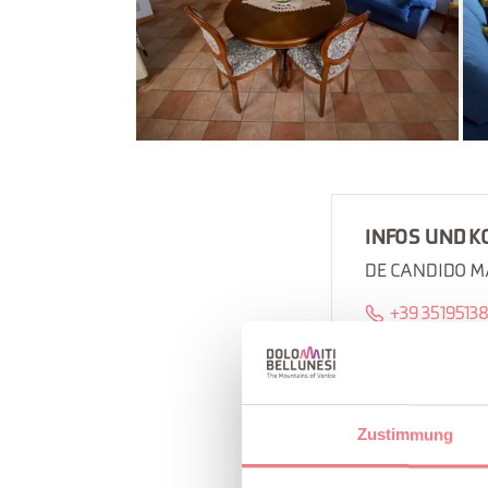
INFOS UND K
DE CANDIDO 
+39 3519513
https://book
So erreichen
Zustimmung
B