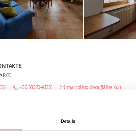
ONTAKTE
MARCO
839
+39 3332340251
marcolino.deca@libero.it
ingvalcomelico.it/appartamenti-case/#/alloggi
 Sie uns
Details
UCHEN