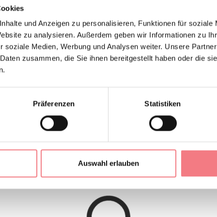
Cookies
IONEN ANFORDERN
nhalte und Anzeigen zu personalisieren, Funktionen für soziale
Website zu analysieren. Außerdem geben wir Informationen zu I
r soziale Medien, Werbung und Analysen weiter. Unsere Partner
 Daten zusammen, die Sie ihnen bereitgestellt haben oder die s
n.
chparterre, in einer ruhigen und panoramischen Gegend, nur 
bestehend aus einem großen Wohnzimmer mit Küchenzeile, ei
 einem Badezimmer.Es besteht auch die
Möglichkeit, eine Krip
Präferenzen
Statistiken
gen.
Private Parkplätze und Garten zur Verfügung.
Auswahl erlauben