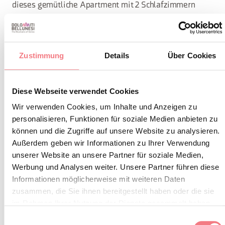
dieses gemütliche Apartment mit 2 Schlafzimmern
Zugang zu einer Vielzahl von Outdoor-Aktivitäten,
während die Wärme eines privaten Gartens eine ruhige
Atmosphäre schafft, um sich nach einem Tag voller
Zustimmung
Details
Über Cookies
Erkundungen zu entspannen.
Diese Webseite verwendet Cookies
Wir verwenden Cookies, um Inhalte und Anzeigen zu
Ein Aufenthalt, der
personalisieren, Funktionen für soziale Medien anbieten zu
können und die Zugriffe auf unsere Website zu analysieren.
begeistert!
Außerdem geben wir Informationen zu Ihrer Verwendung
unserer Website an unsere Partner für soziale Medien,
Die strategische Lage macht
leicht mit
Casa D'Ambros
Werbung und Analysen weiter. Unsere Partner führen diese
dem Auto erreichbar und in der Nähe aller
Informationen möglicherweise mit weiteren Daten
zusammen, die Sie ihnen bereitgestellt haben oder die sie
Annehmlichkeiten: Bars, Pizzerien, Restaurants,
im Rahmen Ihrer Nutzung der Dienste gesammelt haben.
Supermärkte, Bank/Post, Apotheke. Damit können Sie
Einwilligungsauswahl
einen stressfreien Urlaub genießen. Die ruhige