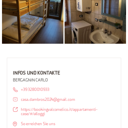
INFOS UND KONTAKTE
BERGAGNIN CARLO
+39 3280010933
casa.dambros2024@gmail.com
https://bookingvalcomelico.it/appartamenti-
case/#/alloggi
So erreichen Sie uns