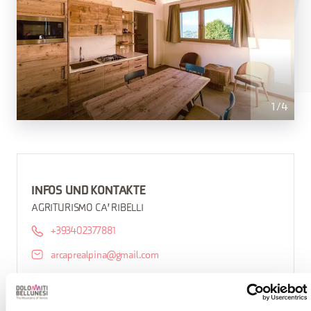
1
/
4
INFOS UND KONTAKTE
AGRITURISMO CA' RIBELLI
+393402377881
arcaprealpina@gmail.com
BUCHEN