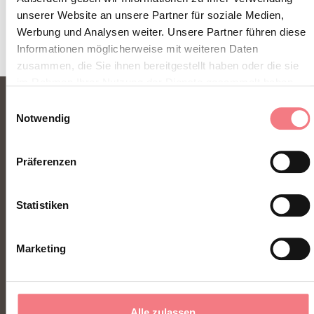
unserer Website an unsere Partner für soziale Medien,
Werbung und Analysen weiter. Unsere Partner führen diese
Informationen möglicherweise mit weiteren Daten
zusammen, die Sie ihnen bereitgestellt haben oder die sie
im Rahmen Ihrer Nutzung der Dienste gesammelt haben.
Einwilligungsauswahl
Notwendig
Präferenzen
Statistiken
FONDAZIONE DMO DOLOMITI BELLUNESI
Marketing
Piazza Santo Stefano 15/17
32100 Belluno - Italia
Alle zulassen