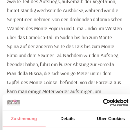
zweite Teil des Aufstiegs, außerhalb der Vegetation,
bietet ständig wechselnde Ausblicke, während wir die
Serpentinen nehmen: von den drohenden dolomitischen
Wänden des Monte Popera und Cima Undici im Westen
über das Comelico-Tal im Süden bis hin zum Monte
Spina auf der anderen Seite des Tals bis zum Monte
Elmo und dem Sextner Tal. Nachdem wir den Aufstieg
beendet haben, führt ein kurzer Abstieg zur Forcella
Pian della Biscia, die sich wenige Meter unter dem
Gipfel des Monte Colesei befindet. Von der Forcella aus
kann man einige Meter weiter aufsteigen, um
beeindruckende militärische Befestigungen des Vallo
Littorio zu erreichen, die aus der Zeit des Zweiten
Zustimmung
Details
Über Cookies
Weltkriegs stammen und in die vertikale Wand der
Croda Sora i Colesei gegraben wurden. Von der Forcella