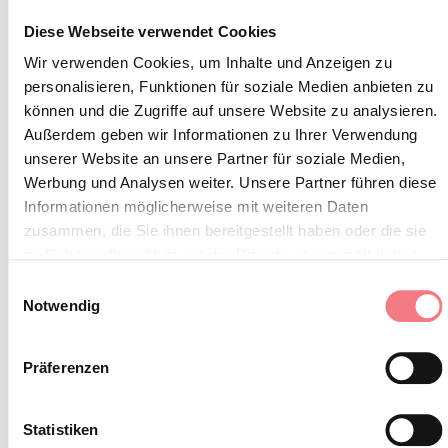
aus geht es in Richtung Passo Monte Croce und von dort
Diese Webseite verwendet Cookies
weiter zur Malga Coltrondo, wo wir zu Mittag essen. Am
Wir verwenden Cookies, um Inhalte und Anzeigen zu
Nachmittag geht es zurück in Richtung Passo Monte
personalisieren, Funktionen für soziale Medien anbieten zu
können und die Zugriffe auf unsere Website zu analysieren.
Croce und abwärts nach Valgrande.
Außerdem geben wir Informationen zu Ihrer Verwendung
unserer Website an unsere Partner für soziale Medien,
Dauer: 1 Tag – Gesamthöhendifferenz: ca. 850 m
Werbung und Analysen weiter. Unsere Partner führen diese
Informationen möglicherweise mit weiteren Daten
Reservierungen bis 2 Tage vor dem Datum der
zusammen, die Sie ihnen bereitgestellt haben oder die sie
Exkursion unter der Nr. 043567021 oder 043562230 oder
im Rahmen Ihrer Nutzung der Dienste gesammelt haben.
per E-Mail an
dolomiti@valcomelico.it
Einwilligungsauswahl
Notwendig
INFORMATIONEN ANFORDERN
Präferenzen
Statistiken