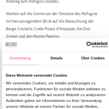
Abstieg zum Refugio Locatelli.
Warten auf die Sonne von der Terrasse des Refugios
mit hervorragendem Blick auf die Beleuchtung der
Berge Cristallo, Croda Rossa d’Ampezzo, die Drei
Zinnen und den Monte Paterno.
Nach dem Spektakel wird das Frühstück im Refugio
serviert.
Zustimmung
Details
Über Cookies
Die Gruppe wird sich wieder auf den Weg machen, um
Diese Webseite verwendet Cookies
die Wanderung rund um die legendären Drei Zinnen
Wir verwenden Cookies, um Inhalte und Anzeigen zu
fortzusetzen, um zu den Autos zurückzukehren.
personalisieren, Funktionen für soziale Medien anbieten zu
können und die Zugriffe auf unsere Website zu analysieren.
Dauer der Erfahrung: 7/8 Stunden
Außerdem geben wir Informationen zu Ihrer Verwendung
unserer Website an unsere Partner für soziale Medien,