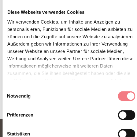
Diese Webseite verwendet Cookies
Wir verwenden Cookies, um Inhalte und Anzeigen zu
INFOS UND KONTAKTE DES VERANSTALTERS
personalisieren, Funktionen für soziale Medien anbieten zu
Yoga al parco con Sara e Anit
können und die Zugriffe auf unsere Website zu analysieren.
Außerdem geben wir Informationen zu Ihrer Verwendung
+39 3441902405
unserer Website an unsere Partner für soziale Medien,
Werbung und Analysen weiter. Unsere Partner führen diese
Informationen möglicherweise mit weiteren Daten
zusammen, die Sie ihnen bereitgestellt haben oder die sie
im Rahmen Ihrer Nutzung der Dienste gesammelt haben.
INFORMATIONEN ANFORDERN
Einwilligungsauswahl
Notwendig
Präferenzen
Statistiken