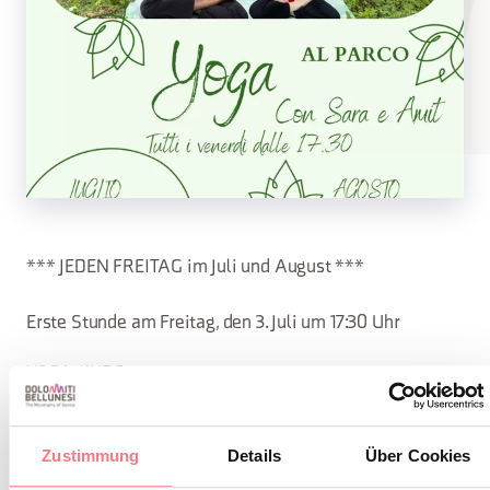
*** JEDEN FREITAG im Juli und August ***
Erste Stunde am Freitag, den 3. Juli um 17:30 Uhr
YOGA-KURS
ANMELDUNG: Infos und Reservierungen Sonia 344 190
Zustimmung
Details
Über Cookies
2405 Sara 345 708 2212