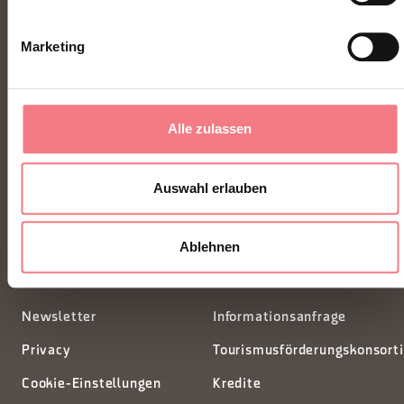
Marketing
FONDAZIONE DMO DOLOMITI BELLUNESI
Alle zulassen
Piazza Santo Stefano 15/17
Auswahl erlauben
32100 Belluno - Italia
Ablehnen
segreteria@dmodolomiti.it
Newsletter
Informationsanfrage
Privacy
Tourismusförderungskonsort
Cookie-Einstellungen
Kredite