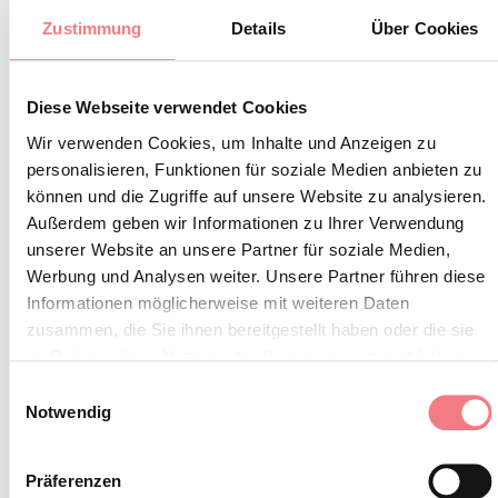
Behörden
Zustimmung
Details
Über Cookies
INFOS UND KONTAKTE DES VERANSTALTERS
Diese Webseite verwendet Cookies
Ass.ne Organi Storici in Cadore-Dolomiti
Wir verwenden Cookies, um Inhalte und Anzeigen zu
+393397830030
personalisieren, Funktionen für soziale Medien anbieten zu
können und die Zugriffe auf unsere Website zu analysieren.
organincadoredolomiti@gmail.com
Außerdem geben wir Informationen zu Ihrer Verwendung
www.organincadore.it
unserer Website an unsere Partner für soziale Medien,
Werbung und Analysen weiter. Unsere Partner führen diese
So erreichen Sie uns
Informationen möglicherweise mit weiteren Daten
zusammen, die Sie ihnen bereitgestellt haben oder die sie
im Rahmen Ihrer Nutzung der Dienste gesammelt haben.
Einwilligungsauswahl
Notwendig
INFORMATIONEN ANFORDERN
Präferenzen