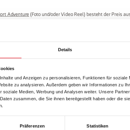
port Adventure
(Foto und/oder Video Reel) besteht der Preis au
orri Giau, begleitet von einem Bergführer der Gruppe Alpinführ
n die Preise während der Sommersaison 2026, mit Ausnahme 
Details
Einsendung der Werke: Sonntag, 5. April 2026.
Cookies
nhalte und Anzeigen zu personalisieren, Funktionen für soziale
Website zu analysieren. Außerdem geben wir Informationen zu I
r soziale Medien, Werbung und Analysen weiter. Unsere Partner
 Daten zusammen, die Sie ihnen bereitgestellt haben oder die s
ONTAKTE DES VERANSTALTERS
n.
na Delicious
63
info@cortinadelicious.it
Präferenzen
Statistiken