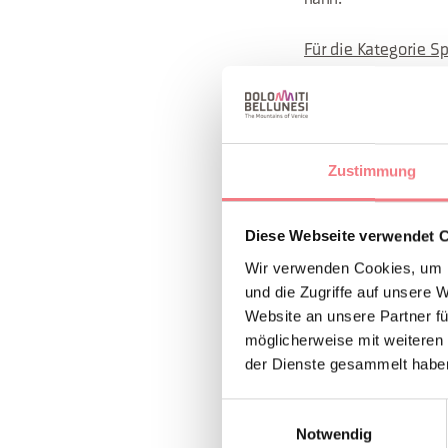
Für die Kategorie S
Gebiet Lagazuoi 5 T
Die Gewinner könne
einlösen.
Zustimmung
Letzter Termin zur 
Diese Webseite verwendet 
So nehmen Sie teil
Wir verwenden Cookies, um I
und die Zugriffe auf unsere 
Website an unsere Partner fü
möglicherweise mit weiteren
INFOS UND K
der Dienste gesammelt habe
Consorzio Corti
Einwilligungsauswahl
+39 0436 28
Notwendig