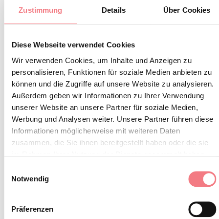
Ausstellern, die ihre handwerklichen Produkte
Zustimmung
Details
Über Cookies
anbieten, bezeugt wird, durch kulturelle Vertiefungen
und Buchpräsentationen, die von der Union Ladina Val
Diese Webseite verwendet Cookies
Biois organisiert werden, durch den Umzug der
Wir verwenden Cookies, um Inhalte und Anzeigen zu
folkloristischen Gruppen aus dem Agordino und durch
personalisieren, Funktionen für soziale Medien anbieten zu
die musikalische Unterhaltung mit traditionellen
können und die Zugriffe auf unsere Website zu analysieren.
Tänzen.
Außerdem geben wir Informationen zu Ihrer Verwendung
unserer Website an unsere Partner für soziale Medien,
Eine Veranstaltung, die von der Bevölkerung des Biois-
Werbung und Analysen weiter. Unsere Partner führen diese
Informationen möglicherweise mit weiteren Daten
Tals sehr geschätzt wird, die während des
zusammen, die Sie ihnen bereitgestellt haben oder die sie
Wochenendes des Events das Dorf festlich schmückt;
im Rahmen Ihrer Nutzung der Dienste gesammelt haben.
auch in den Restaurants des Tals wird es ein spezielles
Einwilligungsauswahl
Menü geben.
Notwendig
Um den Geist des Festes voll zu erleben, ist es
Präferenzen
erwünscht, dass alle Besucher traditionelle Kleidung