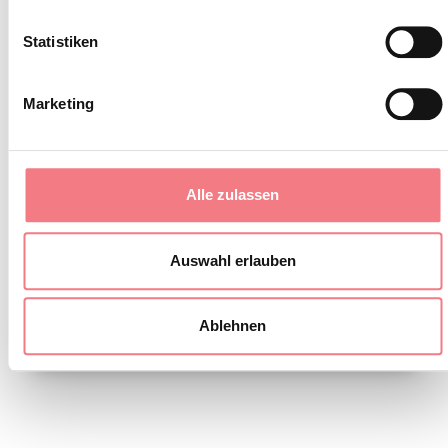
tragen.
Statistiken
Marketing
INFOS UND KONTAKTE DES VERANSTALTERS
Gruppo Folk Val Biois
gruppofolkvalbiois@gmail.com
Alle zulassen
http://www.gruppofolkvalbiois.it
Auswahl erlauben
Ablehnen
INFORMATIONEN ANFORDERN