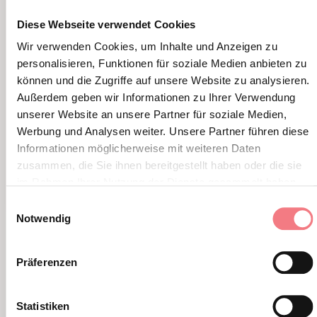
Diese Webseite verwendet Cookies
Wir verwenden Cookies, um Inhalte und Anzeigen zu
personalisieren, Funktionen für soziale Medien anbieten zu
können und die Zugriffe auf unsere Website zu analysieren.
Außerdem geben wir Informationen zu Ihrer Verwendung
unserer Website an unsere Partner für soziale Medien,
Werbung und Analysen weiter. Unsere Partner führen diese
Informationen möglicherweise mit weiteren Daten
zusammen, die Sie ihnen bereitgestellt haben oder die sie
im Rahmen Ihrer Nutzung der Dienste gesammelt haben.
Einwilligungsauswahl
Notwendig
Fiera della Montagna
9. August 2026 - Valbelluna
Präferenzen
Ein Tag voller Traditionen aus den Bergen,
Statistiken
Handwerk, Vorstellungen, authentischen