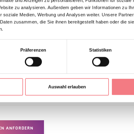
h, am Pfarrhaus in Caviola in der Via Trento zu parken und zur 
nhalte und Anzeigen zu personalisieren, Funktionen für soziale
Website zu analysieren. Außerdem geben wir Informationen zu I
dominanter Lage auf den Wiesen oberhalb des Dorfes befindet (
r soziale Medien, Werbung und Analysen weiter. Unsere Partner
).
 Daten zusammen, die Sie ihnen bereitgestellt haben oder die s
n.
e stehen auf dem Platz vor der Kapelle zur Verfügung für diejen
tigen können.
Präferenzen
Statistiken
ONTAKTE DES VERANSTALTERS
Auswahl erlauben
 Sie uns
EN ANFORDERN