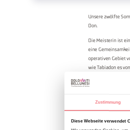
Unsere zwölfte Som
Don.
Die Meisterin ist e
eine Gemeinsamkeit 
operativen Gebiet v
wie Tabiadon es von 
Zwei weltweite Exze
bereichern!
Zustimmung
Die zweite Ausgabe 
Deutschland vor, die
Diese Webseite verwendet 