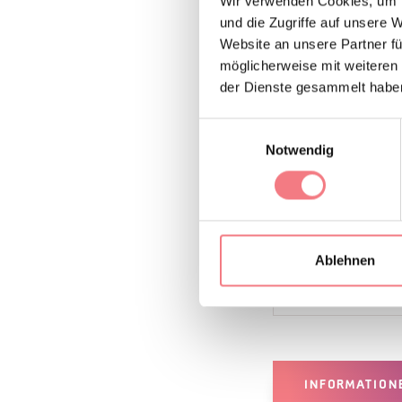
Wir bitten freundlic
Wir verwenden Cookies, um I
und die Zugriffe auf unsere 
gehen, die sich in 
Website an unsere Partner fü
Wanderung bergauf
möglicherweise mit weiteren
der Dienste gesammelt habe
Begrenzte Parkplätz
Einwilligungsauswahl
Fußweg nicht bewäl
Notwendig
INFOS UND K
Agordo Musica
Ablehnen
So erreichen
INFORMATION