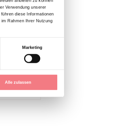
Kapelle zu Fuß zu
 Medien anbieten zu können
hrer Verwendung unserer
ca. 7-8 Minuten
 führen diese Informationen
ie im Rahmen Ihrer Nutzung
igen, die den kurzen
Marketing
Alle zulassen