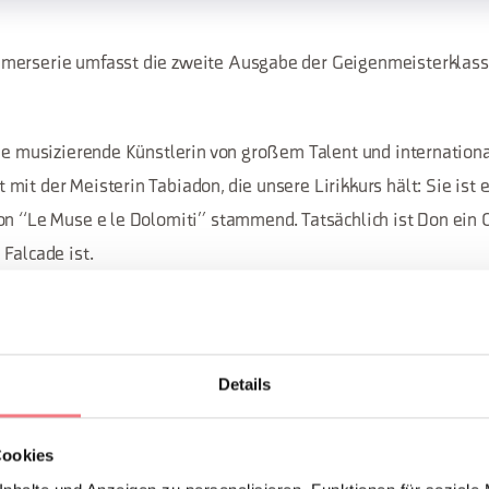
merserie umfasst die zweite Ausgabe der Geigenmeisterklass
ine musizierende Künstlerin von großem Talent und internationa
mit der Meisterin Tabiadon, die unsere Lirikkurs hält: Sie ist 
on “Le Muse e le Dolomiti” stammend. Tatsächlich ist Don ein O
Falcade ist.
llenzen vereinen sich, um das kulturelle Angebot ihrer "Heima
Details
unserer Geigenmeisterklasse sieht die Teilnahme von vier Gei
 ein vielfältiges Repertoire präsentieren werden.
Cookies