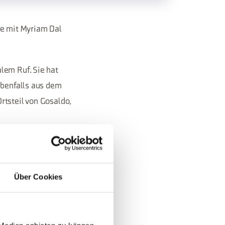
e mit Myriam Dal
lem Ruf. Sie hat
ebenfalls aus dem
rtsteil von Gosaldo,
terde” zu
Über Cookies
gern aus Italien und