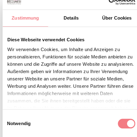
Info und Buchungen: Tourismusverband Tre Cime
Zustimmung
Details
Über Cookies
Dolomiti tel. 0435 99603
Diese Webseite verwendet Cookies
INFOS UND KONTAKTE DES VERANSTALTERS
Wir verwenden Cookies, um Inhalte und Anzeigen zu
Consorzio Turistico Trecimedolomiti
personalisieren, Funktionen für soziale Medien anbieten zu
können und die Zugriffe auf unsere Website zu analysieren.
(0039) 0435 99603
Außerdem geben wir Informationen zu Ihrer Verwendung
infoauronzo@gmail.com
unserer Website an unsere Partner für soziale Medien,
Werbung und Analysen weiter. Unsere Partner führen diese
http://auronzomisurina.it/
Informationen möglicherweise mit weiteren Daten
So erreichen Sie uns
zusammen, die Sie ihnen bereitgestellt haben oder die sie
im Rahmen Ihrer Nutzung der Dienste gesammelt haben.
Einwilligungsauswahl
Notwendig
INFORMATIONEN ANFORDERN