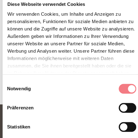
Diese Webseite verwendet Cookies
INFOS UND KONTAKTE DES VERANSTALTERS
Wir verwenden Cookies, um Inhalte und Anzeigen zu
Auronzo Tre Cime. Dai dinosauri ai mammut
personalisieren, Funktionen für soziale Medien anbieten zu
können und die Zugriffe auf unsere Website zu analysieren.
So erreichen Sie uns
Außerdem geben wir Informationen zu Ihrer Verwendung
unserer Website an unsere Partner für soziale Medien,
Werbung und Analysen weiter. Unsere Partner führen diese
Informationen möglicherweise mit weiteren Daten
zusammen, die Sie ihnen bereitgestellt haben oder die sie
INFORMATIONEN ANFORDERN
im Rahmen Ihrer Nutzung der Dienste gesammelt haben.
Einwilligungsauswahl
Notwendig
Präferenzen
Statistiken