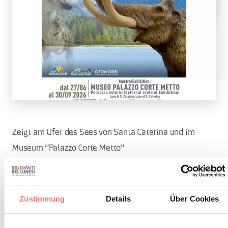
Zeigt am Ufer des Sees von Santa Caterina und im
Museum "Palazzo Corte Metto"
Öffnungszeiten Palazzo Corte Metto:
Zustimmung
Details
Über Cookies
10.00 - 12.30 und 16.00-19.30