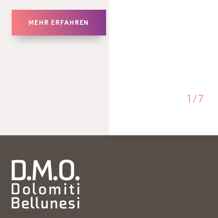
MEHR ERFAHREN
1
/
7