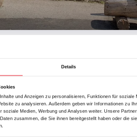
. August 2026 geöffnet von Dienstag bis Sonntag von 10:00 bis 1
Details
arung geöffnet Tel. 348.263.09.28 348.91.59.001
Cookies
nhalte und Anzeigen zu personalisieren, Funktionen für soziale
ONTAKTE DES VERANSTALTERS
Website zu analysieren. Außerdem geben wir Informationen zu I
l Museo di Costalta di Comelico - CostalArte
r soziale Medien, Werbung und Analysen weiter. Unsere Partner
 Daten zusammen, die Sie ihnen bereitgestellt haben oder die s
001
(0039)3482630928
n.
angiul.sai@gmail.com