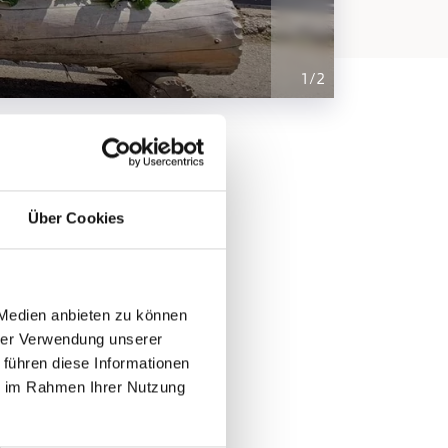
1
/
2
2:00 Uhr und von
Über Cookies
 Medien anbieten zu können
hrer Verwendung unserer
 führen diese Informationen
ie im Rahmen Ihrer Nutzung