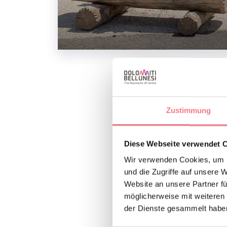
Vom 28. Juni bis 30
15:00 bis 18:30 Uhr
Zustimmung
Montag nach Vereinb
Diese Webseite verwendet 
Wir verwenden Cookies, um I
INFOS UND K
und die Zugriffe auf unsere 
Ass.ne Amici de
Website an unsere Partner fü
möglicherweise mit weiteren
+393489159
der Dienste gesammelt habe
casa.museo.