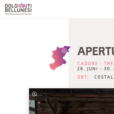
APERT
CADORE - TRE
28. JUNI - 30
ORT:
COSTAL