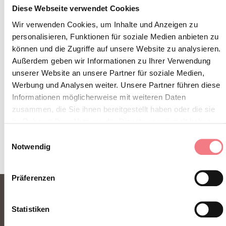
Diese Webseite verwendet Cookies
INFOS UND KONTAKTE DES VERANSTALTERS
Wir verwenden Cookies, um Inhalte und Anzeigen zu
Accordi sull'acqua- concerto all'alba
personalisieren, Funktionen für soziale Medien anbieten zu
können und die Zugriffe auf unsere Website zu analysieren.
So erreichen Sie uns
Außerdem geben wir Informationen zu Ihrer Verwendung
unserer Website an unsere Partner für soziale Medien,
Werbung und Analysen weiter. Unsere Partner führen diese
Informationen möglicherweise mit weiteren Daten
zusammen, die Sie ihnen bereitgestellt haben oder die sie
INFORMATIONEN ANFORDERN
im Rahmen Ihrer Nutzung der Dienste gesammelt haben.
Einwilligungsauswahl
Notwendig
Präferenzen
Statistiken