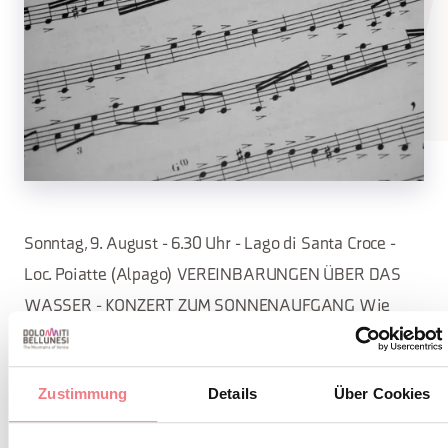
Sonntag, 9. August - 6.30 Uhr - Lago di Santa Croce -
Loc. Poiatte (Alpago) VEREINBARUNGEN ÜBER DAS
WASSER - KONZERT ZUM SONNENAUFGANG Wie
viele Gitarrensaiten braucht man, um eine Harfe zu
machen? Finde es heraus bei den ersten Lichtstrahlen
Zustimmung
Details
Über Cookies
der Dämmerung am Ufer des Sees.