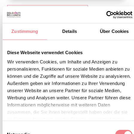
DATEI HERUNTERLADEN
Zustimmung
Details
Über Cookies
BLEIBEN SIE IN
Diese Webseite verwendet Cookies
Wir verwenden Cookies, um Inhalte und Anzeigen zu
KONTAKT
personalisieren, Funktionen für soziale Medien anbieten zu
können und die Zugriffe auf unsere Website zu analysieren.
Abonnieren Sie den Newsletter der Belluneser
Außerdem geben wir Informationen zu Ihrer Verwendung
unserer Website an unsere Partner für soziale Medien,
Dolomiten!
Werbung und Analysen weiter. Unsere Partner führen diese
Sie erhalten Nachrichten, Informationen,
Informationen möglicherweise mit weiteren Daten
Reiserouten, Ideen und Tipps für Ihren Urlaub
zusammen, die Sie ihnen bereitgestellt haben oder die sie
im Rahmen Ihrer Nutzung der Dienste gesammelt haben.
zu jeder Jahreszeit.
Einwilligungsauswahl