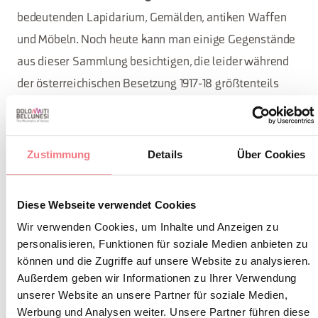
bedeutenden Lapidarium, Gemälden, antiken Waffen
und Möbeln. Noch heute kann man einige Gegenstände
aus dieser Sammlung besichtigen, die leider während
der österreichischen Besetzung 1917-18 größtenteils
verloren gingen. Zu ihnen gehört der
der
Meilenstein
Via Claudia Augusta Altinate, der 1786 in der
Pfarrkirche von Cesio entdeckt wurde.
Zustimmung
Details
Über Cookies
Diese Webseite verwendet Cookies
TOURISTENINFORMATION
Wir verwenden Cookies, um Inhalte und Anzeigen zu
Im Sommer organisiert die Gemeinde Cesio in
personalisieren, Funktionen für soziale Medien anbieten zu
können und die Zugriffe auf unsere Website zu analysieren.
Zusammenarbeit mit den Eigentümern
Außerdem geben wir Informationen zu Ihrer Verwendung
Veranstaltungen und Eröffnungen
unserer Website an unsere Partner für soziale Medien,
Werbung und Analysen weiter. Unsere Partner führen diese