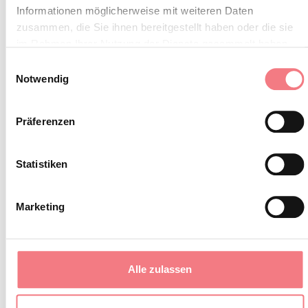
Informationen möglicherweise mit weiteren Daten
zusammen, die Sie ihnen bereitgestellt haben oder die sie
im Rahmen Ihrer Nutzung der Dienste gesammelt haben.
Wissenswert
Einwilligungsauswahl
Notwendig
Im
Oratorium, das dem Heiligen
ist, befinden
Franziskus gewidmet
Präferenzen
sich ein Holzaltar und ein Gemälde
von Luigi Cima.
Statistiken
Der Hauptbestandteil des
Lapidariums, Teil der Sammlung
Marketing
von Francesco Tauro, gehörte
, einem
Daniele Tomitano
bedeutenden Gelehrten, der
Alle zulassen
zwischen dem Ende des 16. und der
ersten Hälfte des 17. Jahrhunderts in