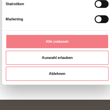
Statistiken
Abonnieren Sie den Newsletter der Belluneser
Dolomiten!
Marketing
Sie erhalten Nachrichten, Informationen,
Reiserouten, Ideen und Tipps für Ihren Urlaub
zu jeder Jahreszeit.
Alle zulassen
Auswahl erlauben
ZUM NEWSLETTER ANMELDEN
Ablehnen