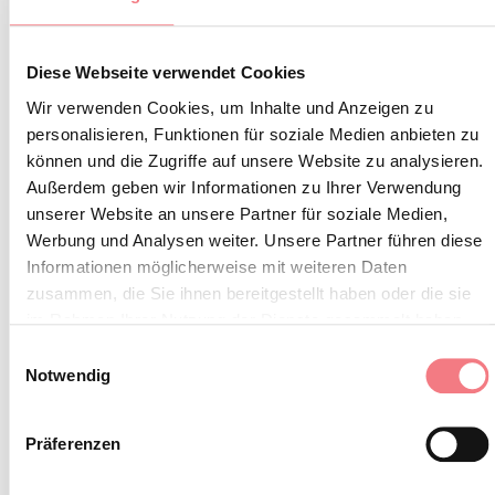
entlang des Radweges und in der Nähe der Kirche und
eines Holzrades für die Mühle. Der Künstler Diego
Diese Webseite verwendet Cookies
Imperatore aus Vodo hat neben der großen Eistüte die
Wir verwenden Cookies, um Inhalte und Anzeigen zu
stilisierte Figur von Marchioni dargestellt, der einige
personalisieren, Funktionen für soziale Medien anbieten zu
flache Waffelstücke, die zu seinen Füßen liegen,
können und die Zugriffe auf unsere Website zu analysieren.
Außerdem geben wir Informationen zu Ihrer Verwendung
betrachtet und an die Erfindung der Tüte denkt.
unserer Website an unsere Partner für soziale Medien,
Werbung und Analysen weiter. Unsere Partner führen diese
Informationen möglicherweise mit weiteren Daten
INFORMATIONEN ANFORDERN
zusammen, die Sie ihnen bereitgestellt haben oder die sie
im Rahmen Ihrer Nutzung der Dienste gesammelt haben.
Einwilligungsauswahl
Notwendig
BLEIBEN SIE IN
Präferenzen
KONTAKT