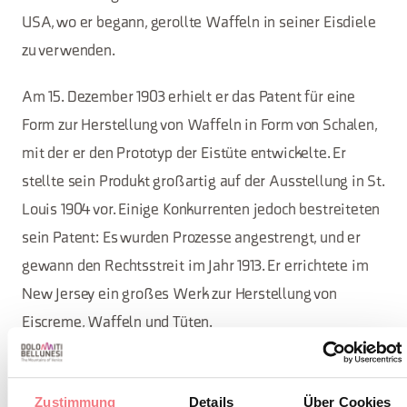
USA, wo er begann, gerollte Waffeln in seiner Eisdiele
zu verwenden.
Am 15. Dezember 1903 erhielt er das Patent für eine
Form zur Herstellung von Waffeln in Form von Schalen,
mit der er den Prototyp der Eistüte entwickelte. Er
stellte sein Produkt großartig auf der Ausstellung in St.
Louis 1904 vor. Einige Konkurrenten jedoch bestreiteten
sein Patent: Es wurden Prozesse angestrengt, und er
gewann den Rechtsstreit im Jahr 1913. Er errichtete im
New Jersey ein großes Werk zur Herstellung von
Eiscreme, Waffeln und Tüten.
So verdient der Kupfermonument, das die Eistüte feiert,
eine Besichtigung auf der Piazza della Mole in Peaio,
Zustimmung
Details
Über Cookies