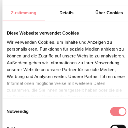
mit lokalem Kunsthandwerk auf der Suche nach dem
perfekten Geschenk und nehmen Sie an lustigen
Zustimmung
Details
Über Cookies
Aktivitäten teil, die für alle Altersgruppen gedacht sind.
Ein herzerwärmendes Erlebnis, das Jung und Alt in
Diese Webseite verwendet Cookies
Erinnerung bleiben wird.
Wir verwenden Cookies, um Inhalte und Anzeigen zu
personalisieren, Funktionen für soziale Medien anbieten zu
können und die Zugriffe auf unsere Website zu analysieren.
Außerdem geben wir Informationen zu Ihrer Verwendung
unserer Website an unsere Partner für soziale Medien,
Werbung und Analysen weiter. Unsere Partner führen diese
Informationen möglicherweise mit weiteren Daten
zusammen, die Sie ihnen bereitgestellt haben oder die sie
im Rahmen Ihrer Nutzung der Dienste gesammelt haben.
Einwilligungsauswahl
Notwendig