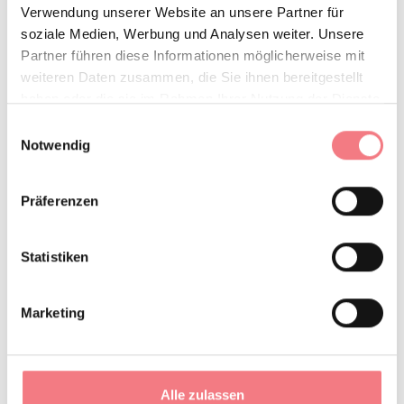
E-Mail *
Verwendung unserer Website an unsere Partner für
soziale Medien, Werbung und Analysen weiter. Unsere
Partner führen diese Informationen möglicherweise mit
weiteren Daten zusammen, die Sie ihnen bereitgestellt
Interests *
haben oder die sie im Rahmen Ihrer Nutzung der Dienste
gesammelt haben.
Bike
Einwilligungsauswahl
Notwendig
Trekking
Climbing
Präferenzen
Adrenaline
Ski
Statistiken
Culture
Food & Wine
Marketing
(You can choose more than one)
Gender *
Alle zulassen
M